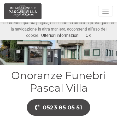
Questo sito o gli strumenti terzi da questo utilizzati si
avvalgono di cookie necessari al funzionamento ed utili alle
finalità illustrate nella cookie policy. Chiudendo questo banner,
scorrendo questa pagina, cliccando su un link o proseguendo
la navigazione in altra maniera, acconsenti all’uso dei
cookie.
Ulteriori informazioni
OK
Onoranze Funebri
Pascal Villa
0523 85 05 51