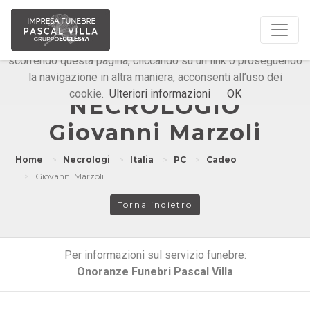
Questo sito o gli strumenti terzi da questo utilizzati si
avvalgono di cookie necessari al funzionamento ed utili alle
finalità illustrate nella cookie policy. Chiudendo questo banner,
scorrendo questa pagina, cliccando su un link o proseguendo
la navigazione in altra maniera, acconsenti all’uso dei
Onoranze Funebri Pascal Villa
cookie.
Ulteriori informazioni
OK
NECROLOGIO
Giovanni Marzoli
Home
Necrologi
Italia
PC
Cadeo
Giovanni Marzoli
Torna indietro
Per informazioni sul servizio funebre:
Onoranze Funebri Pascal Villa