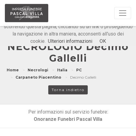
Questo sito o gli strumenti terzi da questo utilizzati si
avvalgono di cookie necessari al funzionamento ed utili alle
finalità illustrate nella cookie policy. Chiudendo questo banner,
scorrendo questa pagina, cliccando su un link o proseguendo
la navigazione in altra maniera, acconsenti all’uso dei
Onoranze Funebri Pascal Villa
cookie.
Ulteriori informazioni
OK
NECROLOGIO Decimo
Gallelli
Home
Necrologi
Italia
PC
Carpaneto Piacentino
Decimo Gallelli
Torna indietro
Per informazioni sul servizio funebre:
Onoranze Funebri Pascal Villa