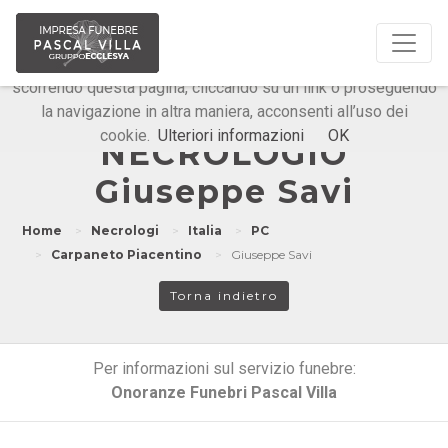
Questo sito o gli strumenti terzi da questo utilizzati si
avvalgono di cookie necessari al funzionamento ed utili alle
finalità illustrate nella cookie policy. Chiudendo questo banner,
scorrendo questa pagina, cliccando su un link o proseguendo
la navigazione in altra maniera, acconsenti all’uso dei
Onoranze Funebri Pascal Villa
cookie.
Ulteriori informazioni
OK
NECROLOGIO
Giuseppe Savi
Home
Necrologi
Italia
PC
Carpaneto Piacentino
Giuseppe Savi
Torna indietro
Per informazioni sul servizio funebre:
Onoranze Funebri Pascal Villa