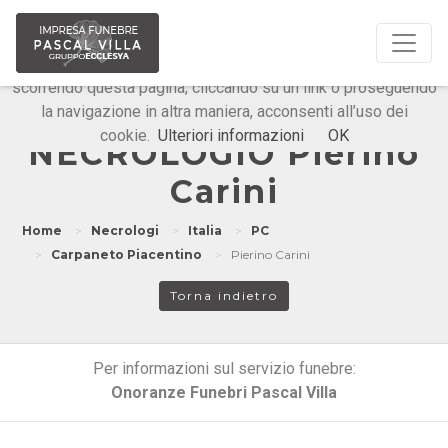
Questo sito o gli strumenti terzi da questo utilizzati si
avvalgono di cookie necessari al funzionamento ed utili alle
finalità illustrate nella cookie policy. Chiudendo questo banner,
scorrendo questa pagina, cliccando su un link o proseguendo
la navigazione in altra maniera, acconsenti all’uso dei
Onoranze Funebri Pascal Villa
cookie.
Ulteriori informazioni
OK
NECROLOGIO Pierino
Carini
Home
Necrologi
Italia
PC
Carpaneto Piacentino
Pierino Carini
Torna indietro
Per informazioni sul servizio funebre:
Onoranze Funebri Pascal Villa