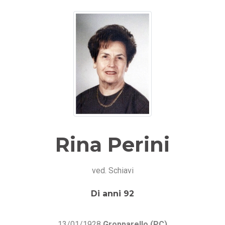
Rina Perini
ved. Schiavi
Di anni 92
13/01/1928
Gropparello (PC)