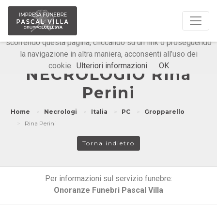
Questo sito o gli strumenti terzi da questo utilizzati si
avvalgono di cookie necessari al funzionamento ed utili alle
finalità illustrate nella cookie policy. Chiudendo questo banner,
scorrendo questa pagina, cliccando su un link o proseguendo
la navigazione in altra maniera, acconsenti all’uso dei
Onoranze Funebri Pascal Villa
cookie.
Ulteriori informazioni
OK
NECROLOGIO Rina
Perini
Home
Necrologi
Italia
PC
Gropparello
Rina Perini
Torna indietro
Per informazioni sul servizio funebre:
Onoranze Funebri Pascal Villa