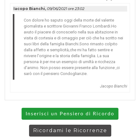
Iacopo Bianchi,
09/06/2021 ore 23:02
Con dolore ho saputo oggi della morte del valente
giornalista e scrittore Giovanni Franco Lombardi.Ho
avuto il piacere di conoscerlo nella sua abitazione in
visita di cortesia e di omaggio per ciò che ha scritto nei
suoi libri della famiglia Bianchi.Sono rimasto colpito
dalla affetto e semplicità,che mi ha fatto sentire e
rivivere l'origine e la storia della famiglia. La sua
persona è per me un esempio di umiltà e ricchezza
d'animo. Non posso essere presente alla funzione ,ci
sarò con il pensiero Condoglianzie.
Jacopo Bianchi
Inserisci un Pensiero di Ricordo
Ricordami le Ricorrenze