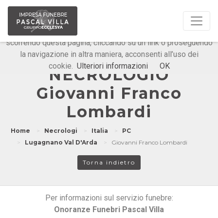
Questo sito o gli strumenti terzi da questo utilizzati si
avvalgono di cookie necessari al funzionamento ed utili alle
finalità illustrate nella cookie policy. Chiudendo questo banner,
scorrendo questa pagina, cliccando su un link o proseguendo
la navigazione in altra maniera, acconsenti all’uso dei
Onoranze Funebri Pascal Villa
cookie.
Ulteriori informazioni
OK
NECROLOGIO
Giovanni Franco
Lombardi
Home
Necrologi
Italia
PC
Lugagnano Val D'Arda
Giovanni Franco Lombardi
Torna indietro
Per informazioni sul servizio funebre:
Onoranze Funebri Pascal Villa