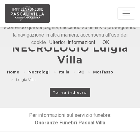
Questo sito o gli strumenti terzi da questo utilizzati si
avvalgono di cookie necessari al funzionamento ed utili alle
finalità illustrate nella cookie policy. Chiudendo questo banner,
scorrendo questa pagina, cliccando su un link o proseguendo
la navigazione in altra maniera, acconsenti all’uso dei
Onoranze Funebri Pascal Villa
cookie.
Ulteriori informazioni
OK
NECROLOGIO Luigia
Villa
Home
Necrologi
Italia
PC
Morfasso
Luigia Villa
Torna indietro
Per informazioni sul servizio funebre:
Onoranze Funebri Pascal Villa