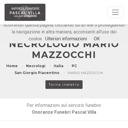
Questo sito o gli strumenti terzi da questo utilizzati si
avvalgono di cookie necessari al funzionamento ed utili alle
finalità illustrate nella cookie policy. Chiudendo questo banner,
scorrendo questa pagina, cliccando su un link o proseguendo
la navigazione in altra maniera, acconsenti all’uso dei
Onoranze Funebri Pascal Villa
cookie.
Ulteriori informazioni
OK
NECROLOGIO MARIO
MAZZOCCHI
Home
Necrologi
Italia
PC
San Giorgio Piacentino
MARIO MAZZOCCHI
Torna indietro
Per informazioni sul servizio funebre:
Onoranze Funebri Pascal Villa