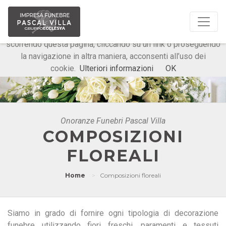
Questo sito o gli strumenti terzi da questo utilizzati si
avvalgono di cookie necessari al funzionamento ed utili alle
finalità illustrate nella cookie policy. Chiudendo questo banner,
scorrendo questa pagina, cliccando su un link o proseguendo
la navigazione in altra maniera, acconsenti all’uso dei
cookie.
Ulteriori informazioni
OK
Onoranze Funebri Pascal Villa
COMPOSIZIONI
FLOREALI
Home
Composizioni floreali
Siamo in grado di fornire ogni tipologia di decorazione
funebre utilizzando fiori freschi, paramenti e tessuti